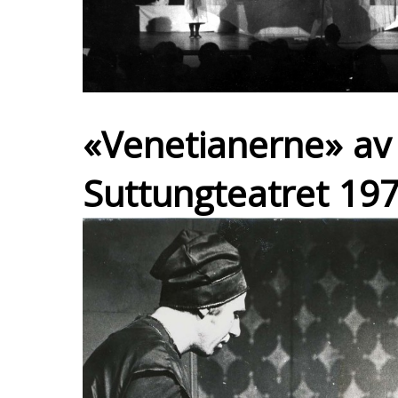
«Venetianerne» av
Suttungteatret 197