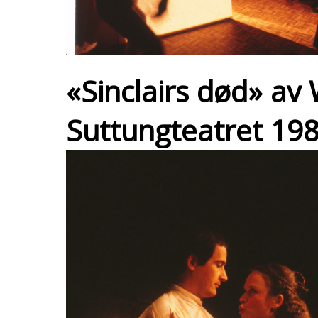
«Sinclairs død» av
Suttungteatret 198