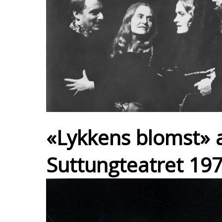
«Lykkens blomst» 
Suttungteatret 197