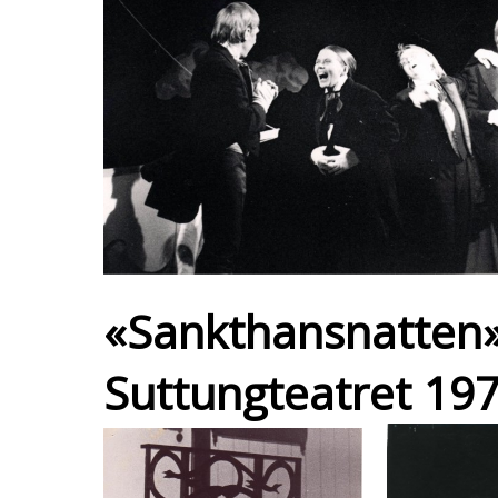
«Sankthansnatten»
Suttungteatret 197