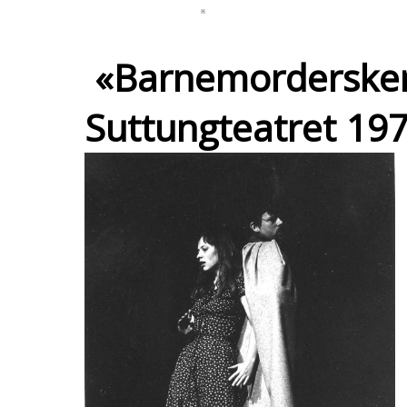
«Barnemordersken
Suttungteatret 197