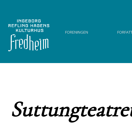
Foreningen
Forfat
Suttungteatret