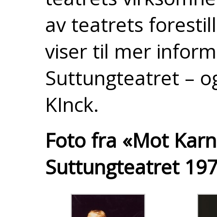
av teatrets foresti
viser til mer info
Suttungteatret – 
KInck.
Foto fra «Mot Karn
Suttungteatret 197