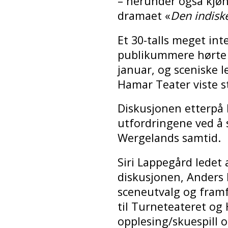
– herunder også kjøn
dramaet «
Den indisk
Et 30-talls meget in
publikummere hørte 
januar, og sceniske l
Hamar Teater viste s
Diskusjonen etterpå
utfordringene ved å s
Wergelands samtid.
Siri Lappegård ledet
diskusjonen, Anders
sceneutvalg og framf
til Turneteateret og
opplesing/skuespill o