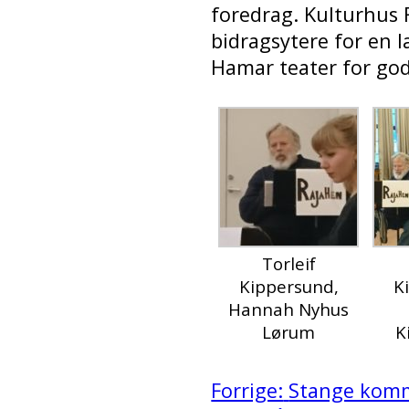
foredrag. Kulturhus 
bidragsytere for en 
Hamar teater for go
Torleif
Kippersund,
K
Hannah Nyhus
Lørum
K
Forrige:
Stange kommu