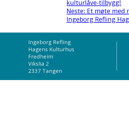
kulturlåve-tilbygg!
Neste:
Et møte med m
Ingeborg Refling Ha
Ingeborg Refling
Hagens Kulturhus
Fredheim
Vikslia 2
2337 Tangen