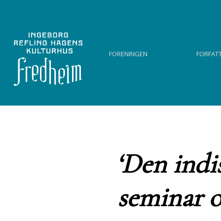
Foreningen
Forfat
‘Den indi
seminar 